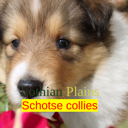
Lothian
Plains
Schotse collies