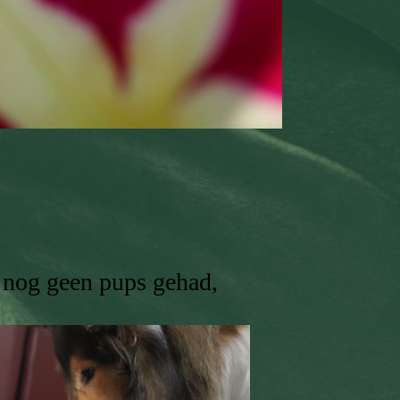
f nog geen pups gehad,