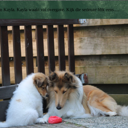
ayla. Kayla waakt vol overgave. Kijk die serieuze blik eens.....