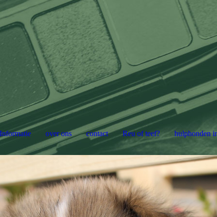
Informatie
over ons
contact
Reu of teef?
hulphonden i