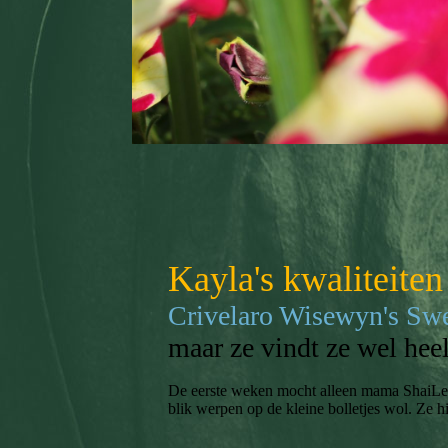
Kayla's kwaliteiten
Crivelaro Wisewyn's Swe
maar ze vindt ze wel heel
De eerste weken mocht alleen mama ShaiLee
blik werpen op de kleine bolletjes wol. Ze 