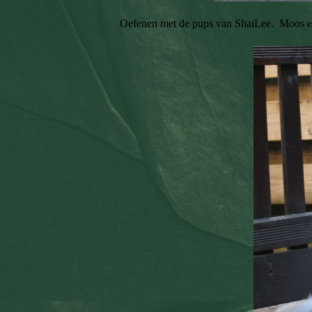
Oefenen met de pups van ShaiLee. Moos en K